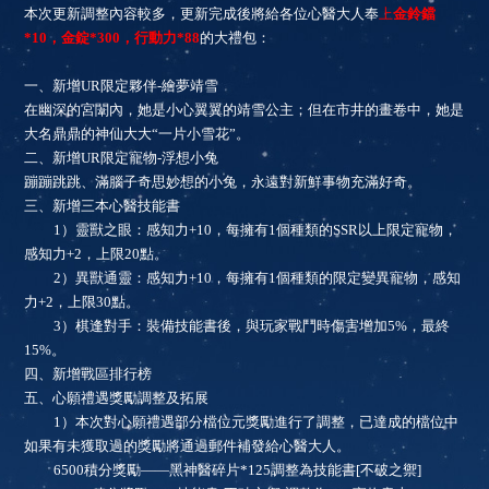
本次更新
調整內容較多，更新完成後將給各位心醫大人奉
上
金鈴鐺
*10，金錠*300，行動力*88
的大禮包：
一、
新增UR限定夥伴-繪夢靖雪
在幽深的宮闈內，她是小心翼翼的靖雪公主；但在市井的畫卷中，她是
大名鼎鼎的神仙大大“一片小雪花”。
二、
新增UR限定寵物-浮想小兔
蹦蹦跳跳、滿腦子奇思妙想的小兔，永遠對新鮮事物充滿好奇。
三、
新增三本心醫技能書
1）靈獸之眼：感知力+10，每擁有1個種類的SSR以上限定寵物，
感知力+2，上限20點。
2）異獸通靈：感知力+10，每擁有1個種類的限定變異寵物，感知
力+2，上限30點。
3）棋逢對手：裝備技能書後，與玩家戰鬥時傷害增加5%，最終
15%。
四、
新增戰區排行榜
五、
心願禮遇獎勵調整及拓展
1）本次對心願禮遇部分檔位元獎勵進行了調整，已達成的檔位中
如果有未獲取過的獎勵將通過郵件補發給心醫大人。
6500積分獎勵——黑神醫碎片*125調整為技能書[不破之禦]