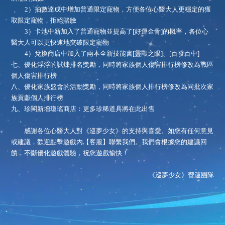
2）抽數達成中增加普通限定寵物，方便各位心醫大人更穩定的獲
取限定寵物，拒絕賭臉
3）卡池中新加入了普通寵物並提高了[好運金骨]的概率，各位心
醫大人可以更快速地突破限定寵物
4）兌換商店中加入了兩本全新技能書[靈獸之眼]、[百發百中]
七、
優化浮浮的試煉排名獎勵，同時將家族個人傷害排行榜修改為戰區
個人傷害排行榜
八、
優化家族盛會的活動獎勵，同時將家族個人排行榜修改為同批次家
族貢獻個人排行榜
九、
珍閣新增瓊瑤商店：更多珍稀道具將在此出售
感謝各位心醫大人對《巡夢少女》的支持與喜愛。如您有任何意見
或建議，歡迎點擊遊戲內【客服】聯繫我們。我們會根據您的建議回
饋，不斷優化遊戲體驗，祝您遊戲愉快！
《巡夢少女》營運團隊