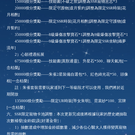
15000積分獎勵——技能書[不破之禦]調整為SSR寵物意志*3
20000積分獎勵——限定守護物[
虛月誓約
]調整為限定SSR時裝[花
月相酌]
25000積分獎勵——限定SSR時裝[花月相酌]調整為限定守護物[
虛
月誓約
]
35000積分獎勵——8級爆傷攻擊寶石*1調整為9級爆傷攻擊寶石*1
45000積分獎勵——9級爆傷攻擊寶石*1調整為限定SSR坐騎[織夢
流年]
2）心願禮遇拓展
67500積分獎勵——技能書[異獸通靈]、升星石*500、聊天氣泡[一
念枯榮]
90000積分獎勵——朱雀2星裝備自選包*5、紅色綺光花*50、頭像
框[一念枯榮]
註：朱雀套裝需要玩家達到下一等級段才可以使用，我們將於近
期開放
135000積分獎勵——限定UR時裝[帝女朱明]、霓裳紗*100、宮牌
[一念枯榮]
六、
SSR限定寵物卡池調整：本次更新完成後將根據玩家的歷史總抽取
次數補發[金鈴鐺]及[好運金骨]：
1）抽數達成中增加金鈴鐺數量，減少各位心醫大人獲得變異寵物
所需的抽數