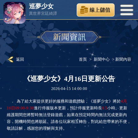
巡夢少女
異世界宮廷綺譚
返回
首頁
>
新聞中心
> 新聞內容
《巡夢少女》4月16日更新公告
2026-04-15 14:00:00
為了給大家提供更好的服務和遊戲體驗，《巡夢少女》將於
4
月
16
日
09:00-9:30
進行停服版本更新，預計停服更新時長
0.5
小時。更新
維護期間您將暫時無法登錄遊戲，如果在預定時間內無法完成更新內
容，開機時間也將順延。請各位玩家相互轉告，對此給您帶來的不便，
敬請諒解，感謝您的理解與支持。